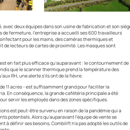
é, avec deux équipes dans son usine de fabrication et son sièg
de fermeture, l'entreprise a accueilli ses 600 travailleurs
ésinfectant pour les mains, des caméras thermiques et
it de lecteurs de cartes de proximité. Les masques sont
st en fait plus efficace qu'auparavant : le contournement de
andis que le scanner thermique prend la température des
aux RH, une alerte s'ils ont de la fièvre.
 de 11 acres - est suffisamment grand pour faciliter la
téria. En conséquence, la grande cafétéria principale a été
pour servir les employés dans des zones spécifiques.
ons est peut-être survenu en raison de la pandémie qui a
ts potentiels. Alors qu'auparavant l'équipe de vente se
ent à définir ses besoins, Combilift n'a pas adopté les outils de
ente.