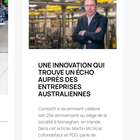
UNE INNOVATION QUI
TROUVE UN ÉCHO
AUPRÈS DES
ENTREPRISES
AUSTRALIENNES
Combilift a récemment célébré
son 25e anniversaire au siège de la
société à Monaghan, en Irlande.
Dans cet article, Martin McVicar,
cofondateur et PDG, parle de