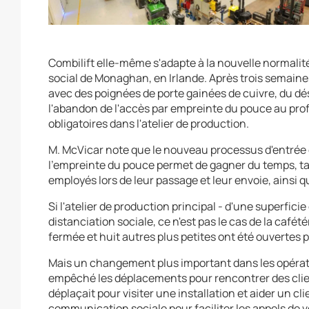
Combilift elle-même s'adapte à la nouvelle normalit
social de Monaghan, en Irlande. Après trois semaines 
avec des poignées de porte gainées de cuivre, du d
l'abandon de l'accès par empreinte du pouce au prof
obligatoires dans l'atelier de production.
M. McVicar note que le nouveau processus d'entrée e
l'empreinte du pouce permet de gagner du temps, t
employés lors de leur passage et leur envoie, ainsi qu'
Si l'atelier de production principal - d'une superficie
distanciation sociale, ce n'est pas le cas de la café
fermée et huit autres plus petites ont été ouvertes 
Mais un changement plus important dans les opérati
empêché les déplacements pour rencontrer des clien
déplaçait pour visiter une installation et aider un cli
communication sociale pour faciliter les appels de v