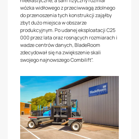
nieelastyczne, a sam fizyczny rozmiar
wózka widłowego z przeciwwagą zdolnego
do przenoszenia tych konstrukcji zająłby
zbyt dużo miejsca w obszarze
produkcyjnym. Po udanej eksploatacji C25
000 przez lata oraz rosnących rozmiarach i
wadze centrów danych, BladeRoom
zdecydował się na zwiększenie skali
swojego najnowszego Combilift".