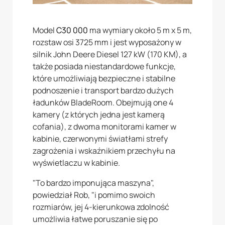
Model
C30 000
ma wymiary około 5 m x 5 m,
rozstaw osi 3725 mm i jest wyposażony w
silnik John Deere Diesel 127 kW (170 KM), a
także posiada niestandardowe funkcje,
które umożliwiają bezpieczne i stabilne
podnoszenie i transport bardzo dużych
ładunków BladeRoom. Obejmują one 4
kamery (z których jedna jest kamerą
cofania), z dwoma monitorami kamer w
kabinie, czerwonymi światłami strefy
zagrożenia i wskaźnikiem przechyłu na
wyświetlaczu w kabinie.
"To bardzo imponująca maszyna",
powiedział Rob, "i pomimo swoich
rozmiarów, jej 4-kierunkowa zdolność
umożliwia łatwe poruszanie się po