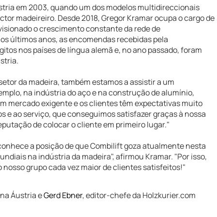
ustria em 2003, quando um dos modelos multidireccionais
ector madeireiro. Desde 2018, Gregor Kramar ocupa o cargo de
rvisionado o crescimento constante da rede de
Nos últimos anos, as encomendas recebidas pela
gitos nos países de língua alemã e, no ano passado, foram
stria.
setor da madeira, também estamos a assistir a um
emplo, na indústria do aço e na construção de alumínio,
 um mercado exigente e os clientes têm expectativas muito
os e ao serviço, que conseguimos satisfazer graças à nossa
putação de colocar o cliente em primeiro lugar."
econhece a posição de que Combilift goza atualmente nesta
ndiais na indústria da madeira", afirmou Kramar. "Por isso,
o nosso grupo cada vez maior de clientes satisfeitos!"
 na Áustria e
Gerd Ebner
, editor-chefe da Holzkurier.com