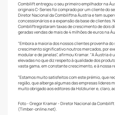
Combilift entregou o seu primeiro empilhador na Á
originais C-Series foi comprado por um cliente do s
Diretor Nacional da Combiliftna Áustria e tem supe
concessionários e a expansão da base de clientes. 
Combiliftregistaram taxas de crescimento de dois dí
geradas vendas de mais de 4 milhões de euros na Áu
"Embora a maioria dos nossos clientes provenha do 
crescimento significativo noutros mercados, por ex
modular e de janelas", afirmou Kramar. "A Áustria é
elevadas no que diz respeito à qualidade dos produt
vasta gama, em constante crescimento, e à nossa re
"Estamos muito satisfeitos com este prémio, que r
região, que alberga algumas das empresas líderes mu
muito obrigado aos editores da Holzkurier e, claro, a
Foto - Gregor Kramar - Diretor Nacional da Combilift
(Timber-online.net).