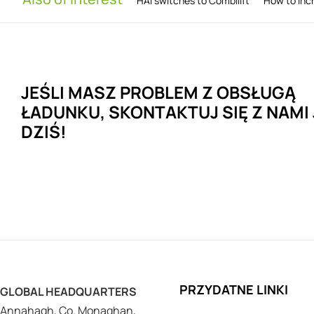
HAI switches to Combilift
How to Inc
JEŚLI MASZ
PROBLEM
Z OBSŁUGĄ
ŁADUNKU, SKONTAKTUJ SIĘ
Z NAMI
DZIŚ!
PRZYDATNE LINKI
GLOBAL HEADQUARTERS
Annahagh, Co. Monaghan,