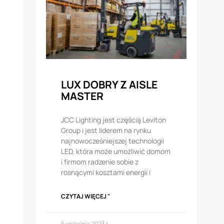
LUX DOBRY Z AISLE
MASTER
JCC Lighting jest częścią Leviton
Group i jest liderem na rynku
najnowocześniejszej technologii
LED, która może umożliwić domom
i firmom radzenie sobie z
rosnącymi kosztami energii i
CZYTAJ WIĘCEJ "
6 września 2023 r.