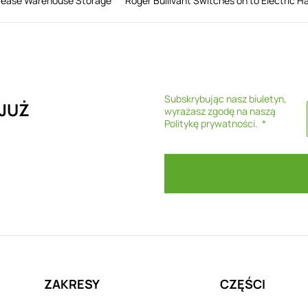
rease Warehouse Storage
Roger Bullivant Switches on to Electric H
Subskrybując nasz biuletyn,
 JUŻ
wyrażasz zgodę na naszą
Politykę prywatności
.
ZAKRESY
CZĘŚCI