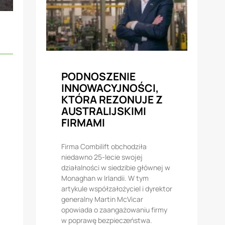
PODNOSZENIE
INNOWACYJNOŚCI,
KTÓRA REZONUJE Z
AUSTRALIJSKIMI
FIRMAMI
Firma Combilift obchodziła
niedawno 25-lecie swojej
działalności w siedzibie głównej w
Monaghan w Irlandii. W tym
artykule współzałożyciel i dyrektor
generalny Martin McVicar
opowiada o zaangażowaniu firmy
w poprawę bezpieczeństwa.