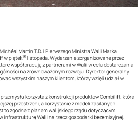
ichéal Martin T.D. i Pierwszego Ministra Walii Marka
19
f w piątek
listopada. Wydarzenie zorganizowane przez
 które współpracują z partnerami w Walii w celu dostarczania
ególności na zrównoważonym rozwoju. Dyrektor generalny
kować wszystkim naszym klientom, którzy wzięli udział w
h przemysłu korzysta z konstrukcji produktów Combilift, która
jszej przestrzeni, a korzystanie z modeli zasilanych
est to zgodne z planem walijskiego rządu dotyczącym
 infrastrukturę Walii na rzecz gospodarki bezemisyjnej.