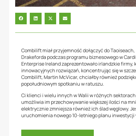
Combilift miał przyjemność dołączyć do Taoiseach, M
Drakeforda podczas programu biznesowego w Cardif
Enterprise Ireland zaprezentowało irlandzkie firmy,
innowacyjnych rozwiązań, koncentrując się w szcz
Combilift, Martin McVicar, chciałby również podzię
popołudniowym spotkaniu w ratuszu.
Ci klienci i wielu innych w Walii w różnych sektorac
umożliwia im przechowywanie większej ilości na mnie
elektrycznie zmniejsza również ich ślad węglowy. J
uruchomienia nowego 10-letniego planu inwestycji w