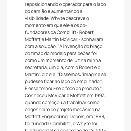
reposicionando o operador para o lado
do camião e aumentando a
visibilidade. Whyte descreve o
momento em que ele e os co-
fundadores da Combilift- Robert
Moffett e Martin McVicar - sonharam
com a solução. "A invenção do braço
do timão do modelo para peões foi
como um momento de luz na minha
secretária, um dia, com o Robert e o
Martin", diz ele. "Dissemos: 'imagine se
pudesse ficar ao lado do empilhador'.
E esse tornou-se o foco do produto."
Conheceu McVicar e Moffett em 1993,
quando começou a trabalhar como
engenheiro de projeto mecânico na
Moffett Engineering. Depois, em 1998,
foi fundada Combilift , e Whyte foi
fundamental na conceção do C4000 -